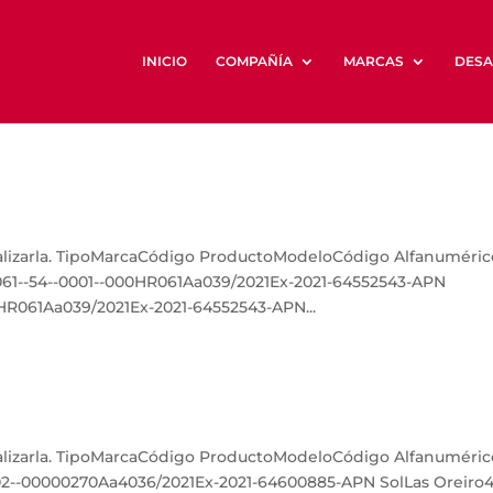
INICIO
COMPAÑÍA
MARCAS
DESA
ualizarla. TipoMarcaCódigo ProductoModeloCódigo Alfanuméri
1--54--0001--000HR061Aa039/2021Ex-2021-64552543-APN
R061Aa039/2021Ex-2021-64552543-APN...
ualizarla. TipoMarcaCódigo ProductoModeloCódigo Alfanuméri
2--00000270Aa4036/2021Ex-2021-64600885-APN SolLas Oreiro4