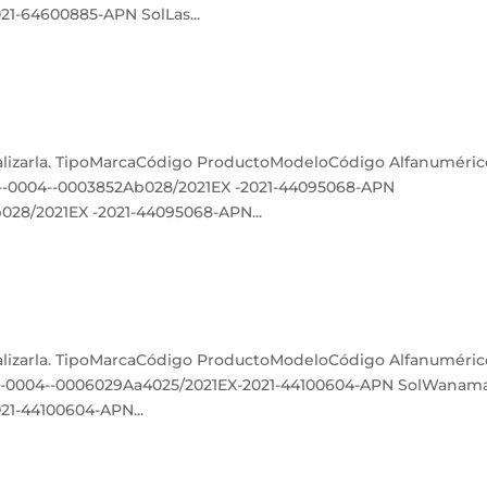
21-64600885-APN SolLas...
ualizarla. TipoMarcaCódigo ProductoModeloCódigo Alfanuméri
2--0004--0003852Ab028/2021EX -2021-44095068-APN
028/2021EX -2021-44095068-APN...
ualizarla. TipoMarcaCódigo ProductoModeloCódigo Alfanuméri
-0004--0006029Aa4025/2021EX-2021-44100604-APN SolWanam
21-44100604-APN...