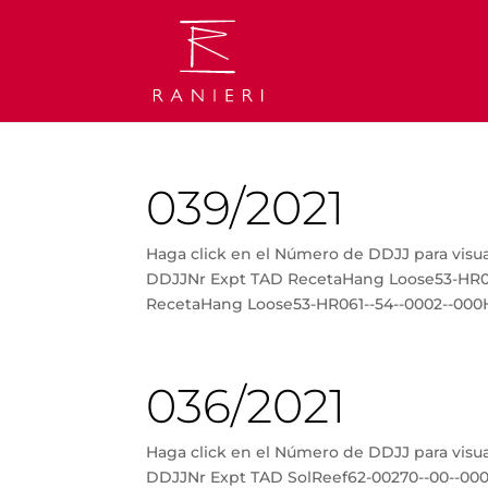
039/2021
Haga click en el Número de DDJJ para vis
DDJJNr Expt TAD RecetaHang Loose53-HR06
RecetaHang Loose53-HR061--54--0002--000H
036/2021
Haga click en el Número de DDJJ para vis
DDJJNr Expt TAD SolReef62-00270--00--000