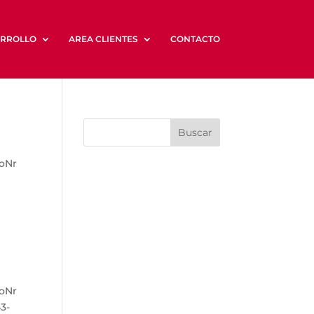
RROLLO
AREA CLIENTES
CONTACTO
coNr
coNr
3-