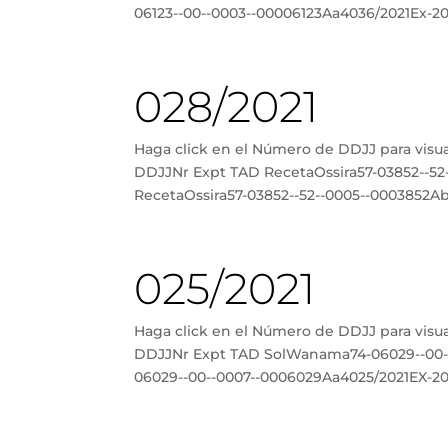
06123--00--0003--00006123Aa4036/2021Ex-20
028/2021
Haga click en el Número de DDJJ para vis
DDJJNr Expt TAD RecetaOssira57-03852--5
RecetaOssira57-03852--52--0005--0003852Ab
025/2021
Haga click en el Número de DDJJ para vis
DDJJNr Expt TAD SolWanama74-06029--00-
06029--00--0007--0006029Aa4025/2021EX-20